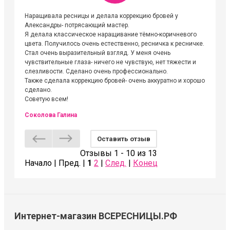
Наращивала ресницы и делала коррекцию бровей у
Огромна
Александры- потрясающий мастер.
невероя
Я делала классическое наращивание тёмно-коричневого
друзьям
цвета. Получилось очень естественно, ресничка к ресничке.
выходиш
Стал очень выразительный взгляд. У меня очень
Алёне, 
чувствительные глаза- ничего не чувствую, нет тяжести и
атмосфе
слезливости. Сделано очень профессионально.
Людмил
Также сделала коррекцию бровей- очень аккуратно и хорошо
сделано.
Советую всем!
Соколова Галина
Оставить отзыв
Отзывы 1 - 10 из 13
Начало | Пред. |
1
2
|
След.
|
Конец
Интернет-магазин ВСЕРЕСНИЦЫ.РФ