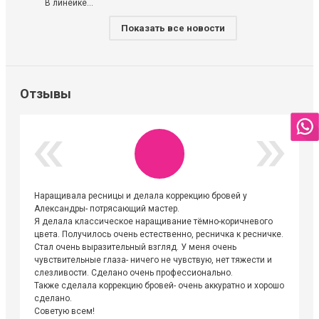
В линейке...
Показать все новости
Отзывы
Наращивала ресницы и делала коррекцию бровей у
Огромна
Александры- потрясающий мастер.
невероя
Я делала классическое наращивание тёмно-коричневого
друзьям
цвета. Получилось очень естественно, ресничка к ресничке.
выходиш
Стал очень выразительный взгляд. У меня очень
Алёне, 
чувствительные глаза- ничего не чувствую, нет тяжести и
атмосфе
слезливости. Сделано очень профессионально.
Людмил
Также сделала коррекцию бровей- очень аккуратно и хорошо
сделано.
Советую всем!