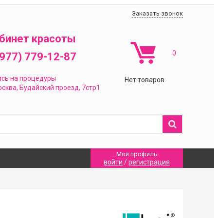
Заказать звонок
бинет красоты
0
(977) 779-12-87
ись на процедуры
Нет товаров
сква,
Будайский проезд, 7стр1
Мой профиль
войти
/
регистрация