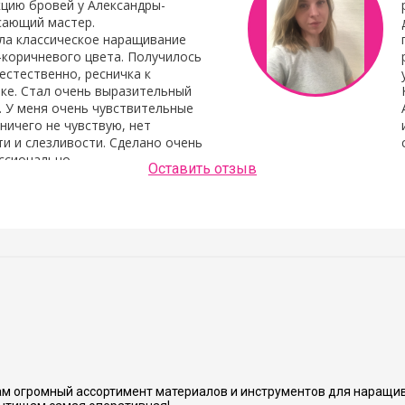
цию бровей у Александры-
сающий мастер.
ла классическое наращивание
-коричневого цвета. Получилось
естественно, ресничка к
ке. Стал очень выразительный
. У меня очень чувствительные
 ничего не чувствую, нет
и и слезливости. Сделано очень
ссионально.
Оставить отзыв
Людмила Шашок
нь аккуратно и хорошо сделано.
м огромный ассортимент материалов и инструментов для наращив