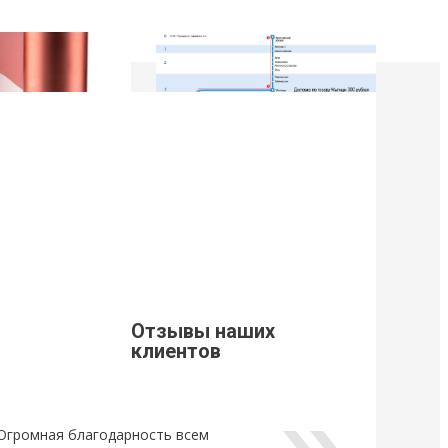
9
21 Марта 2019
щивания ресниц
Стоимость доставки из г. Мытищи.
Уважаемые клиенты, просим Вас
ознакомится с расценками доставки
щивания ресниц
по г. Мытищи.
новый
ный клей для
Отзывы наших
Lovely, который...
клиентов
Огромная благодарность всем