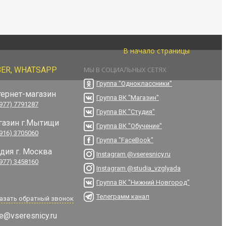
В начало страницы
BER, WHATSAPP
МЫ В СОЦИАЛЬНЫХ СЕТЯХ
Группа "Одноклассники"
тернет-магазин
Группа ВК "Магазин"
(977) 7791287
Группа ВК "Студия"
газин г.Мытищи
Группа ВК "Обучение"
(916) 3705060
Группа "FaceBook"
удия г. Москва
Instagram @vseresnicy.ru
(977) 3458160
Instagram @studia_vzglyada
Группа ВК "Нижний Новгород"
Телеграмм канал
азать обратный звонок
e@vseresnicy.ru