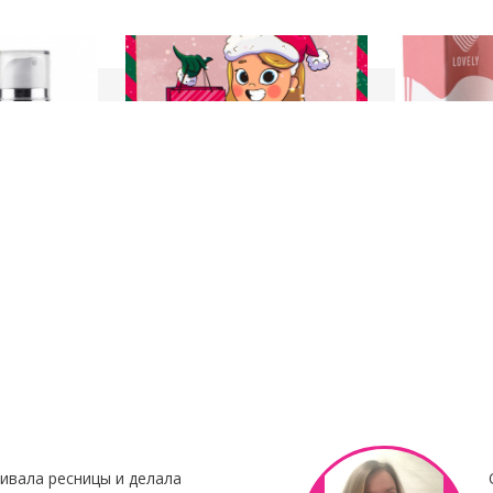
23 Декабря 2021
8 Октября 201
нирования
С наступающим Новым годом
Клей для нара
Botox My
"Focus"
Клей для нара
«Focus»
– это 
 Итальянского
профессиональ
наращивания от 
ивала ресницы и делала