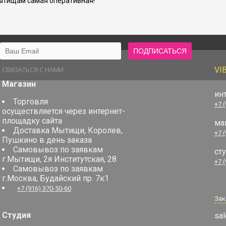
ытищам самая оперативная!
СВЯЗАТЬСЯ С НАМИ
VI
Магазин
ин
Торговля
+7 
осуществляется через интернет-
площадку сайта
ма
Доставка Мытищи, Королев,
+7 
Пушкино в день заказа
Самовывоз по заявкам
ст
г.Мытищи, 2я Институтская, 28
+7 
Самовывоз по заявкам
г.Москва, Будайский пр. 7к1
+7 (916) 370-50-60
Зак
Студия
sal