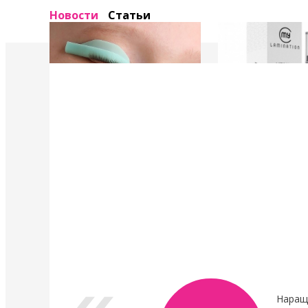
Новости
Статьи
4 Мая 2022
4 Мая 2022
У нас появились валики и патчи Кати
Уход в составе лами
Виноградовой
ресниц "Vitamin Lash 
Lamination" 15 мл
Силиконовые валики многоразового
использования для процедуры
Преимущества нового
ламинирования ресниц,
восстановления.
анатомичные.
В линейке...
Показать все новости
Наращ