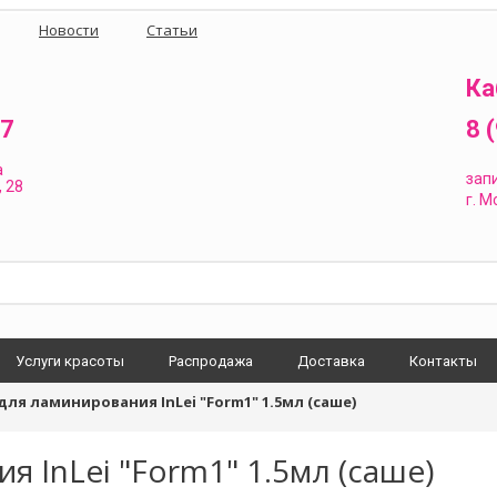
Новости
Статьи
Ка
87
8 
а
зап
 28
г.
Мо
Услуги красоты
Распродажа
Доставка
Контакты
для ламинирования InLei "Form1" 1.5мл (саше)
я InLei "Form1" 1.5мл (саше)