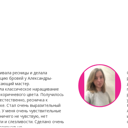
23 Декабря 2021
8 Октября 201
нирования
С наступающим Новым годом
Клей для нара
Botox My
"Focus"
Клей для нара
«Focus»
– это 
 Итальянского
профессиональ
наращивания от 
ивала ресницы и делала
цию бровей у Александры-
сающий мастер.
ла классическое наращивание
-коричневого цвета. Получилось
естественно, ресничка к
ке. Стал очень выразительный
. У меня очень чувствительные
 ничего не чувствую, нет
и и слезливости. Сделано очень
ссионально.