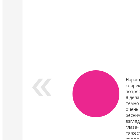
4 Мая 2022
4 Мая 2022
У нас появились валики и патчи Кати
Уход в составе лами
Виноградовой
ресниц "Vitamin Lash 
Lamination" 15 мл
Силиконовые валики многоразового
использования для процедуры
Преимущества нового
ламинирования ресниц,
восстановления.
анатомичные.
В линейке...
Показать все новости
Наращ
коррек
потря
Я дела
тёмно
очень 
реснич
взгляд
глаза-
тяжест
профе