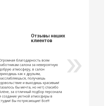
9
21 Марта 2019
щивания ресниц
Стоимость доставки из г. Мытищи.
Уважаемые клиенты, просим Вас
ознакомится с расценками доставки
щивания ресниц
по г. Мытищи.
новый
ный клей для
Отзывы наших
Lovely, который...
клиентов
Огромная благодарность всем
работникам салона за невероятную
добрую атмосферу, в салон
приходишь как к друзьям,
расслабляешься, получаешь
удовольствие и выходишь красивым!
Казалось бы мечта, но нет) спасибо
Алёне, за отличный подбор персонала
и создание уютной атмосферы в
студии! Вы потрясающие! Все!!!