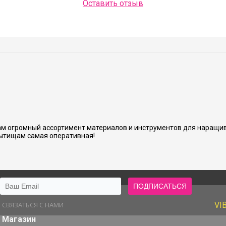
Оставить отзыв
Людмила Шашок
нь аккуратно и хорошо сделано.
м огромный ассортимент материалов и инструментов для наращив
ытищам самая оперативная!
СВЯЗАТЬСЯ С НАМИ
VI
Магазин