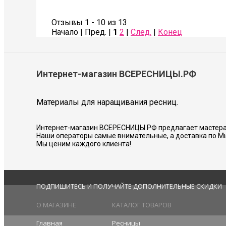
Также сделала коррекцию бровей- оче
Советую всем!
Отзывы 1 - 10 из 13
Начало | Пред. |
1
2
|
След.
|
Конец
Соколова Галина
Интернет-магазин ВСЕРЕСНИЦЫ.РФ
Материалы для наращивания ресниц.
Интернет-магазин ВСЕРЕСНИЦЫ.РФ предлагает мастера
Наши операторы самые внимательные, а доставка по М
Мы ценим каждого клиента!
ПОДПИШИТЕСЬ И ПОЛУЧАЙТЕ ДОПОЛНИТЕЛЬНЫЕ СКИДКИ
О МАГАЗИНЕ
КАТАЛОГ ТОВАРОВ
Главная
Ресницы