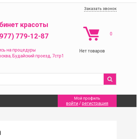
Заказать звонок
бинет красоты
0
(977) 779-12-87
ись на процедуры
Нет товаров
сква,
Будайский проезд, 7стр1
Мой профиль
войти
/
регистрация
а