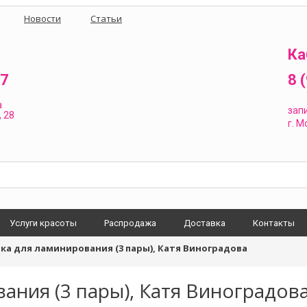
Новости
Статьи
Ка
87
8 
а
зап
 28
г.
Мо
Услуги красоты
Распродажа
Доставка
Контакты
а для ламинирования (3 пары), Катя Виноградова
ания (3 пары), Катя Виноградов