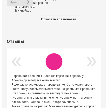
ламинирования ресниц,
анатомичные.
В линейке...
Показать все новости
Отзывы
Наращивала ресницы и делала коррекцию бровей у
Огромна
Александры- потрясающий мастер.
невероя
Я делала классическое наращивание тёмно-коричневого
друзьям
цвета. Получилось очень естественно, ресничка к ресничке.
выходиш
Стал очень выразительный взгляд. У меня очень
Алёне, 
чувствительные глаза- ничего не чувствую, нет тяжести и
атмосфе
слезливости. Сделано очень профессионально.
Людмил
Также сделала коррекцию бровей- очень аккуратно и хорошо