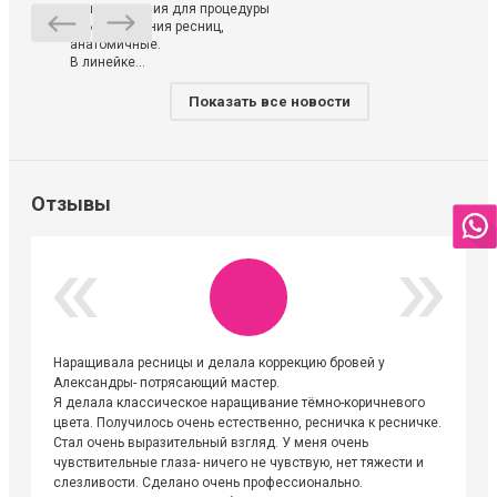
использования для процедуры
ламинирования ресниц,
анатомичные.
В линейке...
Показать все новости
Отзывы
Наращивала ресницы и делала коррекцию бровей у
Огромна
Александры- потрясающий мастер.
невероя
Я делала классическое наращивание тёмно-коричневого
друзьям
цвета. Получилось очень естественно, ресничка к ресничке.
выходиш
Стал очень выразительный взгляд. У меня очень
Алёне, 
чувствительные глаза- ничего не чувствую, нет тяжести и
атмосфе
слезливости. Сделано очень профессионально.