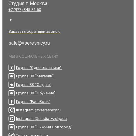
Студия
г. Москва
+7 (977) 345-81-60
Заказать обратный звонок
sale@vseresnicy.ru
МЫ В СОЦИАЛЬНЫХ СЕТЯХ
Группа "Одноклассники"
Группа ВК "Магазин"
Группа ВК "Студия"
Группа ВК "Обучение"
Группа "FaceBook"
Instagram @vseresnicy.ru
Instagram @studia_vzglyada
Группа ВК "Нижний Новгород"
Телеграмм канал