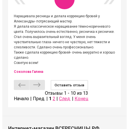
Наращивала ресницы и делала коррекцию бровей у
Огромна
Александры- потрясающий мастер.
невероя
Я делала классическое наращивание тёмно-коричневого
друзьям
цвета. Получилось очень естественно, ресничка к ресничке.
выходиш
Стал очень выразительный взгляд. У меня очень
Алёне, 
чувствительные глаза- ничего не чувствую, нет тяжести и
атмосфе
слезливости. Сделано очень профессионально.
Людмил
Также сделала коррекцию бровей- очень аккуратно и хорошо
сделано.
Советую всем!
Соколова Галина
Оставить отзыв
Отзывы 1 - 10 из 13
Начало | Пред. |
1
2
|
След.
|
Конец
Интернет-магазин ВСЕРЕСНИЦЫ.РФ