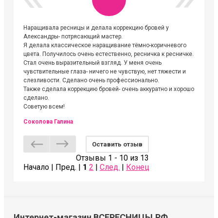
Наращивала ресницы и делала коррекцию бровей у
Огромна
Александры- потрясающий мастер.
невероя
Я делала классическое наращивание тёмно-коричневого
друзьям
цвета. Получилось очень естественно, ресничка к ресничке.
выходиш
Стал очень выразительный взгляд. У меня очень
Алёне, 
чувствительные глаза- ничего не чувствую, нет тяжести и
атмосфе
слезливости. Сделано очень профессионально.
Людмил
Также сделала коррекцию бровей- очень аккуратно и хорошо
сделано.
Советую всем!
Соколова Галина
Оставить отзыв
Отзывы 1 - 10 из 13
Начало | Пред. |
1
2
|
След.
|
Конец
Интернет-магазин ВСЕРЕСНИЦЫ.РФ