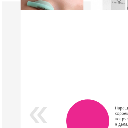
4 Мая 2022
4 Мая 2022
У нас появились валики и патчи Кати
Уход в составе лами
Виноградовой
ресниц "Vitamin Lash 
Lamination" 15 мл
Силиконовые валики многоразового
использования для процедуры
Преимущества нового
ламинирования ресниц,
восстановления.
анатомичные.
В линейке...
Показать все новости
Наращ
коррек
потря
Я дела