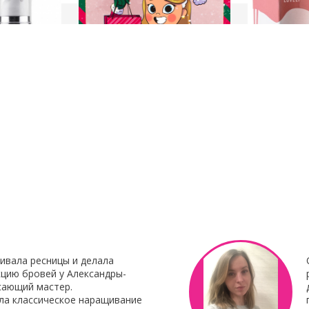
23 Декабря 2021
8 Октября 201
нирования
С наступающим Новым годом
Клей для нара
Botox My
"Focus"
Клей для нара
«Focus»
– это 
 Итальянского
профессиональ
наращивания от 
ивала ресницы и делала
цию бровей у Александры-
сающий мастер.
ла классическое наращивание