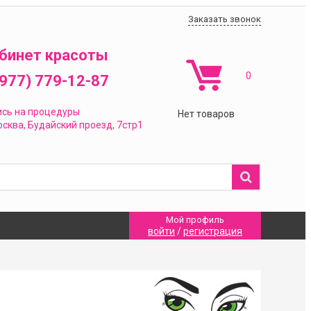
Заказать звонок
бинет красоты
0
(977) 779-12-87
ись на процедуры
Нет товаров
сква,
Будайский проезд, 7стр1
Мой профиль
войти
/
регистрация