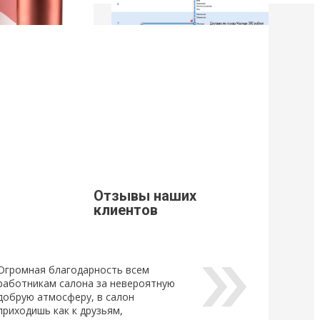
9
21 Марта 2019
щивания ресниц
Стоимость доставки из г. Мытищи.
Уважаемые клиенты, просим Вас
ознакомится с расценками доставки
щивания ресниц
по г. Мытищи.
новый
ный клей для
Отзывы наших
Lovely, который...
клиентов
Огромная благодарность всем
работникам салона за невероятную
добрую атмосферу, в салон
приходишь как к друзьям,