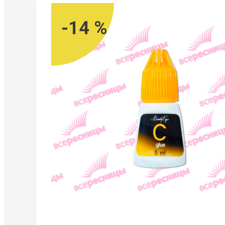
-14 %