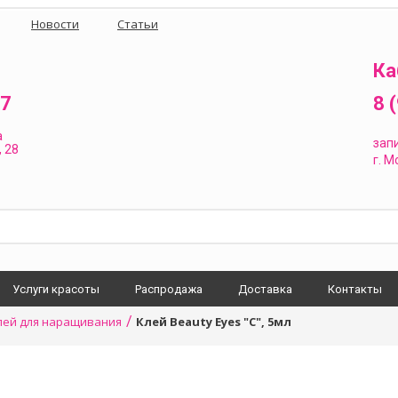
Новости
Статьи
Ка
87
8 
а
зап
 28
г.
Мо
Услуги красоты
Распродажа
Доставка
Контакты
/
лей для наращивания
Клей Beauty Eyes "C", 5мл