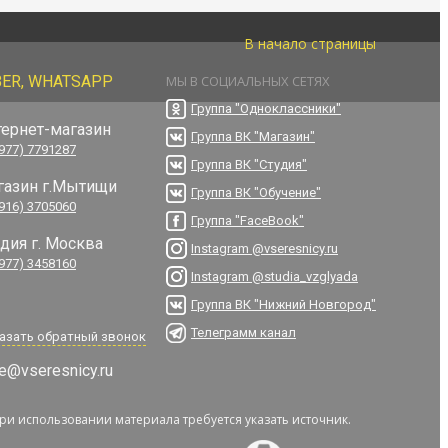
В начало страницы
BER, WHATSAPP
МЫ В СОЦИАЛЬНЫХ СЕТЯХ
Группа "Одноклассники"
тернет-магазин
Группа ВК "Магазин"
(977) 7791287
Группа ВК "Студия"
газин г.Мытищи
Группа ВК "Обучение"
(916) 3705060
Группа "FaceBook"
удия г. Москва
Instagram @vseresnicy.ru
(977) 3458160
Instagram @studia_vzglyada
Группа ВК "Нижний Новгород"
Телеграмм канал
азать обратный звонок
e@vseresnicy.ru
При использовании материала требуется указать источник.