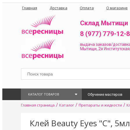
Главная
Доставка
Оплата
О магазине
Склад Мытищи
8 (977) 779-12-
выдача заказов/доставк
Мытищи, 2я Институтская,
КАТАЛОГ ТОВАРОВ
Обучение мастеров
/
/
/
Главная страница
Каталог
Препараты и жидкости
К
Клей Beauty Eyes "C", 5мл