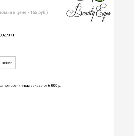
омия в цене - 165 руб.)
0027371
плении
а при розничном заказе от 6 000 р.