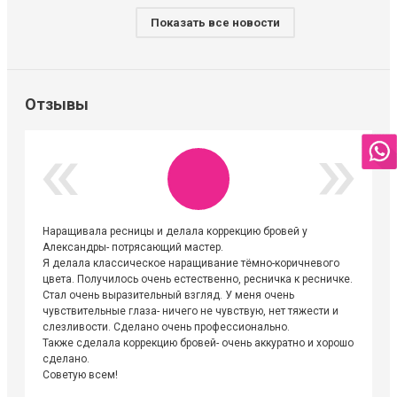
Показать все новости
Отзывы
Наращивала ресницы и делала коррекцию бровей у
Огромна
Александры- потрясающий мастер.
невероя
Я делала классическое наращивание тёмно-коричневого
друзьям
цвета. Получилось очень естественно, ресничка к ресничке.
выходиш
Стал очень выразительный взгляд. У меня очень
Алёне, 
чувствительные глаза- ничего не чувствую, нет тяжести и
атмосфе
слезливости. Сделано очень профессионально.
Людмил
Также сделала коррекцию бровей- очень аккуратно и хорошо
сделано.
Советую всем!