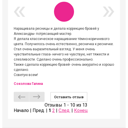
Наращивала ресницы и делала коррекцию бровей у
Огромна
Александры- потрясающий мастер.
невероя
Я делала классическое наращивание тёмно-коричневого
друзьям
цвета. Получилось очень естественно, ресничка к ресничке.
выходиш
Стал очень выразительный взгляд. У меня очень
Алёне, 
чувствительные глаза- ничего не чувствую, нет тяжести и
атмосфе
слезливости. Сделано очень профессионально.
Людмил
Также сделала коррекцию бровей- очень аккуратно и хорошо
сделано.
Советую всем!
Соколова Галина
Оставить отзыв
Отзывы 1 - 10 из 13
Начало | Пред. |
1
2
|
След.
|
Конец