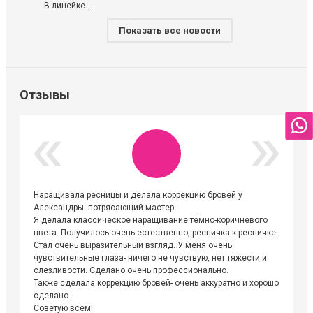
В линейке...
Показать все новости
Отзывы
Наращивала ресницы и делала коррекцию бровей у
Огромна
Александры- потрясающий мастер.
невероя
Я делала классическое наращивание тёмно-коричневого
друзьям
цвета. Получилось очень естественно, ресничка к ресничке.
выходиш
Стал очень выразительный взгляд. У меня очень
Алёне, 
чувствительные глаза- ничего не чувствую, нет тяжести и
атмосфе
слезливости. Сделано очень профессионально.
Людмил
Также сделала коррекцию бровей- очень аккуратно и хорошо
сделано.
Советую всем!