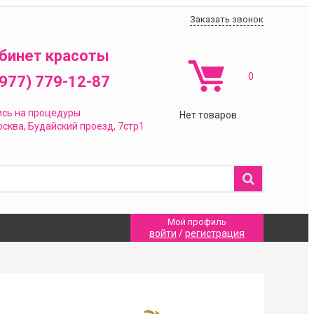
Заказать звонок
бинет красоты
0
(977) 779-12-87
ись на процедуры
Нет товаров
сква,
Будайский проезд, 7стр1
Мой профиль
войти
/
регистрация