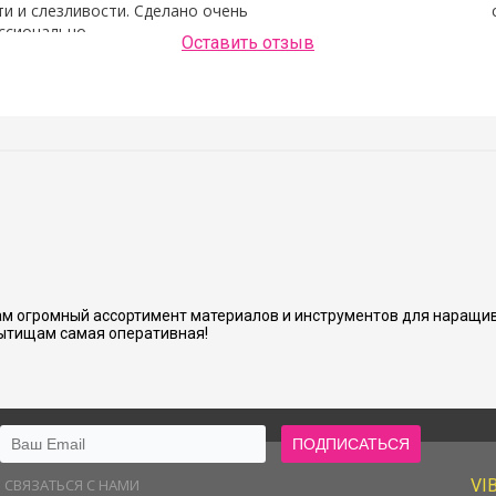
и и слезливости. Сделано очень
ссионально.
Оставить отзыв
Людмила Шашок
нь аккуратно и хорошо сделано.
м огромный ассортимент материалов и инструментов для наращив
ытищам самая оперативная!
СВЯЗАТЬСЯ С НАМИ
VI