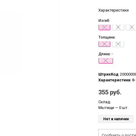
Характеристики
Изгиб:
A
B
C
Толщина:
0.07
0.15
Длина: -
8-13 mm
ШтрихКод
2000000
Характеристики
8-
355 руб.
Склад:
Мытищи
— 0 шт.
Нет в наличии
Сообщить о посту