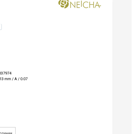
037974
13 mm / A / 0.07
плении