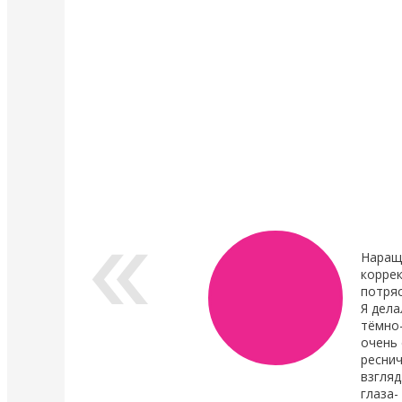
4 Мая 2022
4 Мая 2022
У нас появились валики и патчи Кати
Уход в составе лами
Виноградовой
ресниц "Vitamin Lash 
Lamination" 15 мл
Силиконовые валики многоразового
использования для процедуры
Преимущества нового
ламинирования ресниц,
восстановления.
анатомичные.
В линейке...
Показать все новости
Наращ
коррек
потря
Я дела
тёмно
очень 
реснич
взгляд
глаза-