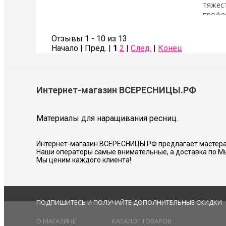
тяжест
профе
Также сделала коррекцию бровей- оче
Советую всем!
Отзывы 1 - 10 из 13
Начало | Пред. |
1
2
|
След.
|
Конец
Соколова Галина
Интернет-магазин ВСЕРЕСНИЦЫ.РФ
Материалы для наращивания ресниц.
Интернет-магазин ВСЕРЕСНИЦЫ.РФ предлагает мастера
Наши операторы самые внимательные, а доставка по М
Мы ценим каждого клиента!
ПОДПИШИТЕСЬ И ПОЛУЧАЙТЕ ДОПОЛНИТЕЛЬНЫЕ СКИДКИ
О МАГАЗИНЕ
КАТАЛОГ ТОВАРОВ