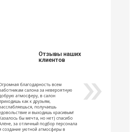
9
21 Марта 2019
щивания ресниц
Стоимость доставки из г. Мытищи.
Уважаемые клиенты, просим Вас
ознакомится с расценками доставки
щивания ресниц
по г. Мытищи.
новый
ный клей для
Отзывы наших
Lovely, который...
клиентов
Огромная благодарность всем
работникам салона за невероятную
добрую атмосферу, в салон
приходишь как к друзьям,
расслабляешься, получаешь
удовольствие и выходишь красивым!
Казалось бы мечта, но нет) спасибо
Алёне, за отличный подбор персонала
и создание уютной атмосферы в