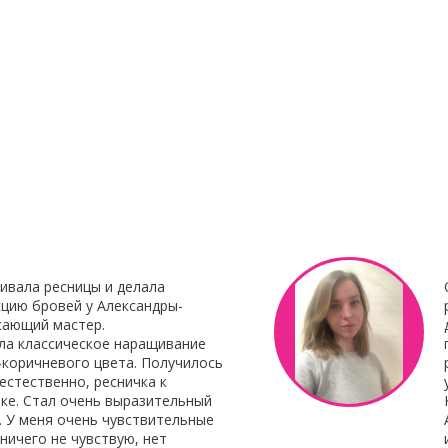
23 Декабря 2021
8 Октября 201
нирования
С наступающим Новым годом
Клей для нара
Botox My
"Focus"
Клей для нара
«Focus»
– это 
 Итальянского
профессиональ
наращивания от 
ивала ресницы и делала
цию бровей у Александры-
сающий мастер.
ла классическое наращивание
-коричневого цвета. Получилось
естественно, ресничка к
ке. Стал очень выразительный
. У меня очень чувствительные
 ничего не чувствую, нет