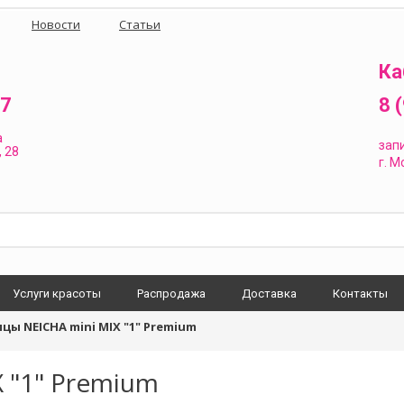
Новости
Статьи
Ка
87
8 
а
зап
 28
г.
Мо
Услуги красоты
Распродажа
Доставка
Контакты
цы NEICHA mini MIX "1" Premium
 "1" Premium