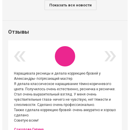
Показать все новости
Отзывы
Наращивала ресницы и делала коррекцию бровей у
Огромна
Александры- потрясающий мастер.
невероя
Я делала классическое наращивание тёмно-коричневого
друзьям
цвета. Получилось очень естественно, ресничка к ресничке.
выходиш
Стал очень выразительный взгляд. У меня очень
Алёне, 
чувствительные глаза- ничего не чувствую, нет тяжести и
атмосфе
слезливости. Сделано очень профессионально.
Людмил
Также сделала коррекцию бровей- очень аккуратно и хорошо
сделано.
Советую всем!
Соколова Галина