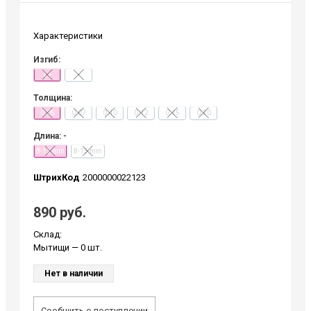
Характеристики
Изгиб:
L+
-
Толщина:
0.05
0.07
0.10
0.12
0.15
0.20
Длина: -
8-12 mm
8-15 mm
ШтрихКод
2000000022123
890 руб.
Склад:
Мытищи
— 0 шт.
Нет в наличии
Сообщить о поступлении