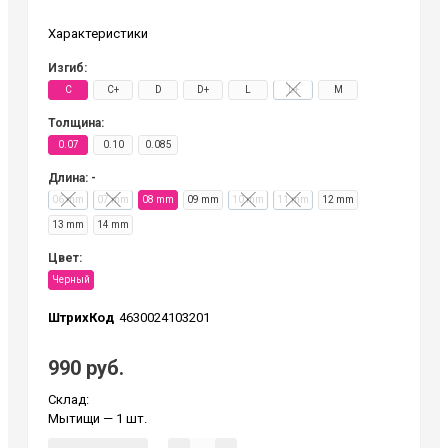
Характеристики
Изгиб:
C
C+
D
D+
L
L+
M
Толщина:
0.07
0.10
0.085
Длина: -
06 mm
07 mm
08 mm
09 mm
10 mm
11 mm
12 mm
13 mm
14 mm
Цвет:
Черный
ШтрихКод
4630024103201
990 руб.
Склад:
Мытищи
— 1 шт.