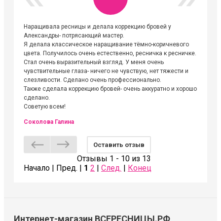
Наращивала ресницы и делала коррекцию бровей у
Огромна
Александры- потрясающий мастер.
невероя
Я делала классическое наращивание тёмно-коричневого
друзьям
цвета. Получилось очень естественно, ресничка к ресничке.
выходиш
Стал очень выразительный взгляд. У меня очень
Алёне, 
чувствительные глаза- ничего не чувствую, нет тяжести и
атмосфе
слезливости. Сделано очень профессионально.
Людмил
Также сделала коррекцию бровей- очень аккуратно и хорошо
сделано.
Советую всем!
Соколова Галина
Оставить отзыв
Отзывы 1 - 10 из 13
Начало | Пред. |
1
2
|
След.
|
Конец
Интернет-магазин ВСЕРЕСНИЦЫ.РФ