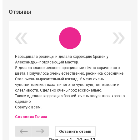
Отзывы
Наращивала ресницы и делала коррекцию бровей у
Огромна
Александры- потрясающий мастер.
невероя
Я делала классическое наращивание тёмно-коричневого
друзьям
цвета. Получилось очень естественно, ресничка к ресничке.
выходиш
Стал очень выразительный взгляд. У меня очень
Алёне, 
чувствительные глаза- ничего не чувствую, нет тяжести и
атмосфе
слезливости. Сделано очень профессионально.
Людмил
Также сделала коррекцию бровей- очень аккуратно и хорошо
сделано.
Советую всем!
Соколова Галина
Оставить отзыв