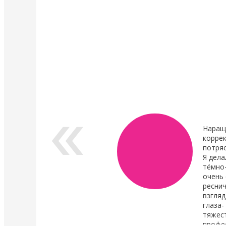
4 Мая 2022
4 Мая 2022
У нас появились валики и патчи Кати
Уход в составе лами
Виноградовой
ресниц "Vitamin Lash 
Lamination" 15 мл
Силиконовые валики многоразового
использования для процедуры
Преимущества нового
ламинирования ресниц,
восстановления.
анатомичные.
В линейке...
Показать все новости
Наращ
коррек
потря
Я дела
тёмно
очень 
реснич
взгляд
глаза-
тяжест
профе