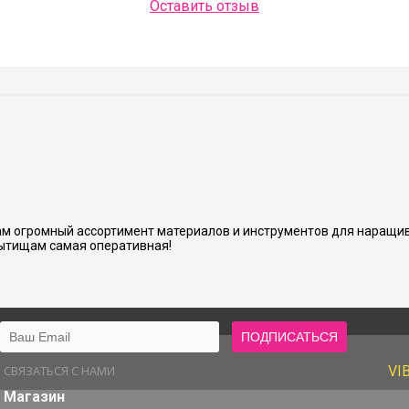
Оставить отзыв
Людмила Шашок
нь аккуратно и хорошо сделано.
м огромный ассортимент материалов и инструментов для наращив
ытищам самая оперативная!
СВЯЗАТЬСЯ С НАМИ
VI
Магазин