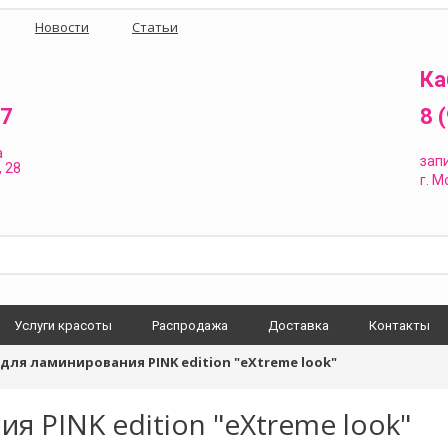
Новости
Статьи
Ка
87
8 
а
зап
 28
г.
Мо
Услуги красоты
Распродажа
Доставка
Контакты
для ламинирования PINK edition "eXtreme look"
я PINK edition "eXtreme look"