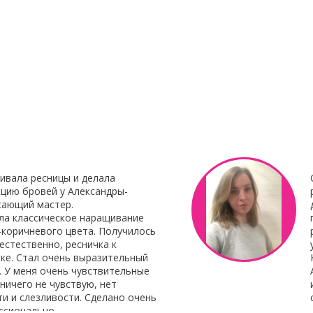
23 Декабря 2021
8 Октября 201
нирования
С наступающим Новым годом
Клей для нара
Botox My
"Focus"
Клей для нара
«Focus»
– это 
 Итальянского
профессиональ
наращивания от 
ивала ресницы и делала
цию бровей у Александры-
сающий мастер.
ла классическое наращивание
-коричневого цвета. Получилось
естественно, ресничка к
ке. Стал очень выразительный
. У меня очень чувствительные
 ничего не чувствую, нет
и и слезливости. Сделано очень
ссионально.