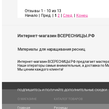
Также сделала коррекцию бровей- оче
Советую всем!
Отзывы 1 - 10 из 13
Начало | Пред. |
1
2
|
След.
|
Конец
Соколова Галина
Интернет-магазин ВСЕРЕСНИЦЫ.РФ
Материалы для наращивания ресниц.
Интернет-магазин ВСЕРЕСНИЦЫ.РФ предлагает мастера
Наши операторы самые внимательные, а доставка по М
Мы ценим каждого клиента!
ПОДПИШИТЕСЬ И ПОЛУЧАЙТЕ ДОПОЛНИТЕЛЬНЫЕ СКИДКИ
О МАГАЗИНЕ
КАТАЛОГ ТОВАРОВ
Главная
Ресницы