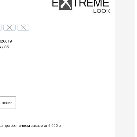
M
LL
026619
 / SS
плении
а при розничном заказе от 6 000 р.