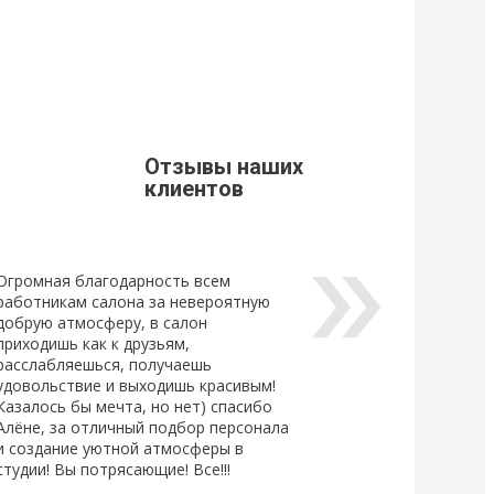
9
21 Марта 2019
щивания ресниц
Стоимость доставки из г. Мытищи.
Уважаемые клиенты, просим Вас
ознакомится с расценками доставки
щивания ресниц
по г. Мытищи.
новый
ный клей для
Отзывы наших
Lovely, который...
клиентов
Огромная благодарность всем
работникам салона за невероятную
добрую атмосферу, в салон
приходишь как к друзьям,
расслабляешься, получаешь
удовольствие и выходишь красивым!
Казалось бы мечта, но нет) спасибо
Алёне, за отличный подбор персонала
и создание уютной атмосферы в
студии! Вы потрясающие! Все!!!