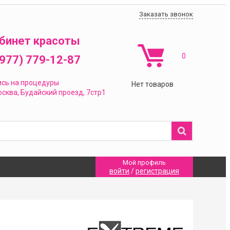
Заказать звонок
бинет красоты
0
(977) 779-12-87
ись на процедуры
Нет товаров
сква,
Будайский проезд, 7стр1
Мой профиль
войти
/
регистрация