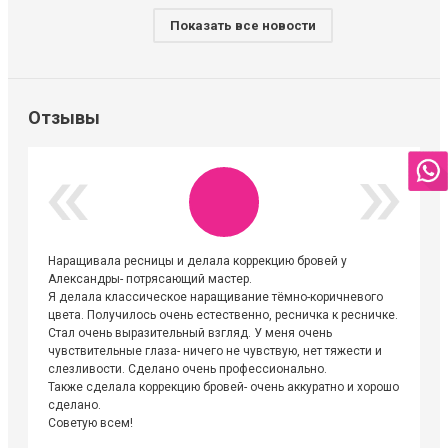
Показать все новости
Отзывы
Наращивала ресницы и делала коррекцию бровей у
Огромна
Александры- потрясающий мастер.
невероя
Я делала классическое наращивание тёмно-коричневого
друзьям
цвета. Получилось очень естественно, ресничка к ресничке.
выходиш
Стал очень выразительный взгляд. У меня очень
Алёне, 
чувствительные глаза- ничего не чувствую, нет тяжести и
атмосфе
слезливости. Сделано очень профессионально.
Людмил
Также сделала коррекцию бровей- очень аккуратно и хорошо
сделано.
Советую всем!