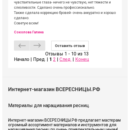
чувствительные глаза- ничего не чувствую, нет тяжести и
атмосфе
слезливости. Сделано очень профессионально.
Людмил
Также сделала коррекцию бровей- очень аккуратно и хорошо
сделано.
Советую всем!
Соколова Галина
Оставить отзыв
Отзывы 1 - 10 из 13
Начало | Пред. |
1
2
|
След.
|
Конец
Интернет-магазин ВСЕРЕСНИЦЫ.РФ
Материалы для наращивания ресниц.
Интернет-магазин ВСЕРЕСНИЦЫ.РФ предлагает мастерам
огромный ассортимент материалов и инструментов для
наращивания ресниц по очень привлекательным ценам!