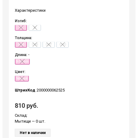
Характеристики
Изгиб:
C
D
Толщина:
0.03
0.05
0.07
0.10
Длина: -
9-15 mm
Цвет:
Черный
ШтрихКод
2000000062525
810 руб.
Склад:
Мытищи
— 0 шт.
Нет в наличии