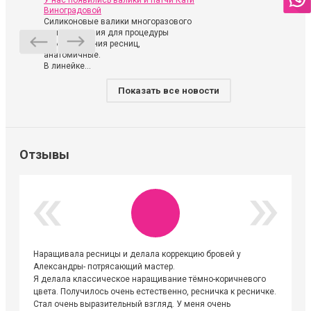
У нас появились валики и патчи Кати
Виноградовой
Силиконовые валики многоразового
использования для процедуры
ламинирования ресниц,
анатомичные.
В линейке...
Показать все новости
Отзывы
Наращивала ресницы и делала коррекцию бровей у
Огромна
Александры- потрясающий мастер.
невероя
Я делала классическое наращивание тёмно-коричневого
друзьям
цвета. Получилось очень естественно, ресничка к ресничке.
выходиш
Стал очень выразительный взгляд. У меня очень
Алёне, 