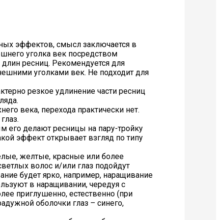
ных эффектов, смысл заключается в
шнего уголка век посредством
 длин ресниц. Рекомендуется для
нешними уголками век. Не подходит для
актерно резкое удлинение части ресниц
ляда.
его века, перехода практически нет.
глаз.
ым его делают ресницы на пару-тройку
кой эффект открывает взгляд по типу
елые, желтые, красные или более
светлых волос и/или глаз подойдут
ание будет ярко, например, наращивание
льзуют в наращивании, чередуя с
лее приглушенно, естественно (при
адужной оболочки глаз – синего,