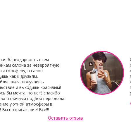
нирования
С наступающим Новым годом
Клей для нара
Botox My
"Focus"
Клей для нара
«Focus»
– это 
 Итальянского
профессиональ
наращивания от 
ная благодарность всем
никам салона за невероятную
ю атмосферу, в салон
ишь как к друзьям,
абляешься, получаешь
льствие и выходишь красивым!
сь бы мечта, но нет) спасибо
 за отличный подбор персонала
дание уютной атмосферы в
! Вы потрясающие! Все!!!
Оставить отзыв