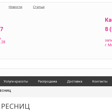
Новости
Статьи
Ка
87
8 
а
зап
 28
г.
Мо
Услуги красоты
Распродажа
Доставка
Контакты
ЕСНИЦ
 РЕСНИЦ