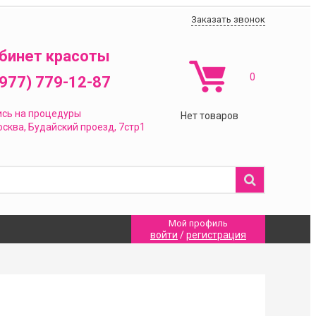
Заказать звонок
бинет красоты
0
(977) 779-12-87
ись на процедуры
Нет товаров
сква,
Будайский проезд, 7стр1
Мой профиль
войти
/
регистрация