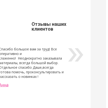
щивания ресниц
Стоимость доставки из г. Мытищи.
Уважаемые клиенты, просим Вас
ознакомится с расценками доставки
щивания ресниц
по г. Мытищи.
новый
ный клей для
Отзывы наших
Lovely, который...
клиентов
Спасибо большое вам за труд! Все
оперативно и
слаженно! Неоднократно заказывала
материалы, всегда большой выбор.
Отдельное спасибо Даше,всегда
готова помочь, проконсультировать и
рассказать о новинках !
Анна