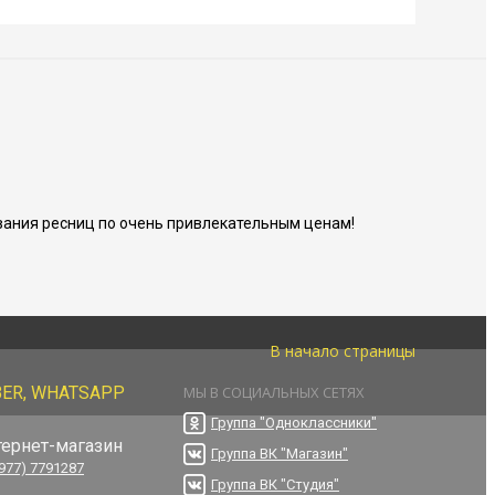
ания ресниц по очень привлекательным ценам!
В начало страницы
BER, WHATSAPP
МЫ В СОЦИАЛЬНЫХ СЕТЯХ
Группа "Одноклассники"
тернет-магазин
Группа ВК "Магазин"
(977) 7791287
Группа ВК "Студия"