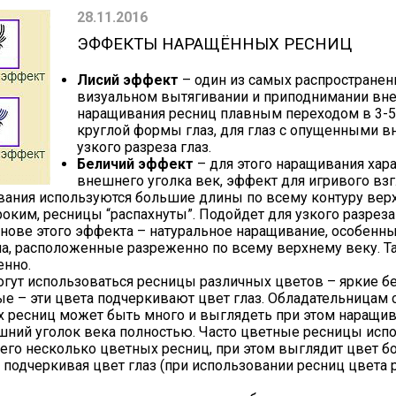
28.11.2016
ЭФФЕКТЫ НАРАЩЁННЫХ РЕСНИЦ
Лисий эффект
– один из самых распространен
визуальном вытягивании и приподнимании вне
наращивания ресниц плавным переходом в 3-5
круглой формы глаз, для глаз с опущенными в
узкого разреза глаз.
Беличий эффект
– для этого наращивания хар
внешнего уголка век, эффект для игривого взг
вания используются большие длины по всему контуру верхн
оким, ресницы “распахнуты”. Подойдет для узкого разреза 
снове этого эффекта – натуральное наращивание, особенн
, расположенные разреженно по всему верхнему веку. Та
енно.
огут использоваться ресницы различных цветов – яркие б
е – эти цвета подчеркивают цвет глаз. Обладательницам 
 ресниц может быть много и выглядеть при этом наращив
ешний уголок века полностью. Часто цветные ресницы испо
го несколько цветных ресниц, при этом выглядит цвет бо
подчеркивая цвет глаз (при использовании ресниц цвета р