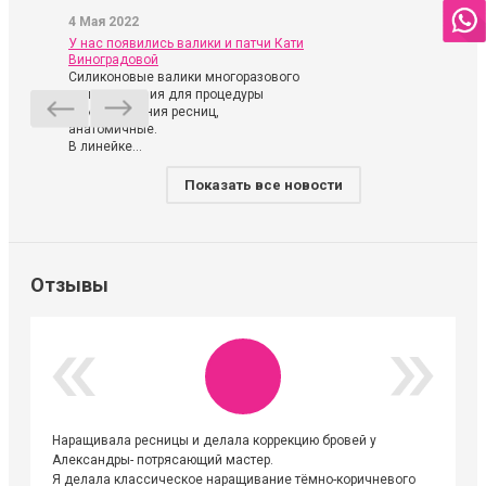
4 Мая 2022
У нас появились валики и патчи Кати
Виноградовой
Силиконовые валики многоразового
использования для процедуры
ламинирования ресниц,
анатомичные.
В линейке...
Показать все новости
Отзывы
Наращивала ресницы и делала коррекцию бровей у
Огромна
Александры- потрясающий мастер.
невероя
Я делала классическое наращивание тёмно-коричневого
друзьям