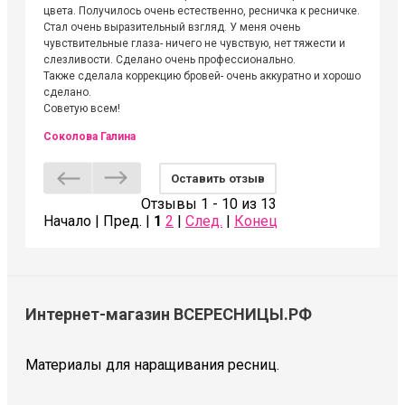
цвета. Получилось очень естественно, ресничка к ресничке.
выходиш
Стал очень выразительный взгляд. У меня очень
Алёне, 
чувствительные глаза- ничего не чувствую, нет тяжести и
атмосфе
слезливости. Сделано очень профессионально.
Людмил
Также сделала коррекцию бровей- очень аккуратно и хорошо
сделано.
Советую всем!
Соколова Галина
Оставить отзыв
Отзывы 1 - 10 из 13
Начало | Пред. |
1
2
|
След.
|
Конец
Интернет-магазин ВСЕРЕСНИЦЫ.РФ
Материалы для наращивания ресниц.