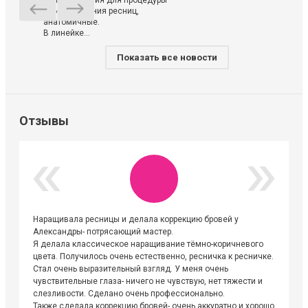
использования для процедуры
ламинирования ресниц,
анатомичные.
В линейке...
Показать все новости
Отзывы
Наращивала ресницы и делала коррекцию бровей у
Огромна
Александры- потрясающий мастер.
невероя
Я делала классическое наращивание тёмно-коричневого
друзьям
цвета. Получилось очень естественно, ресничка к ресничке.
выходиш
Стал очень выразительный взгляд. У меня очень
Алёне, 
чувствительные глаза- ничего не чувствую, нет тяжести и
атмосфе
слезливости. Сделано очень профессионально.
Людмил
Также сделала коррекцию бровей- очень аккуратно и хорошо