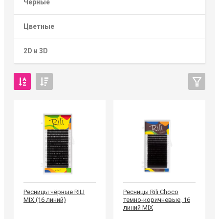
Чёрные
Цветные
2D и 3D
Ресницы чёрные RILI
Ресницы Rili Choco
MIX (16 линий)
темно-коричневые, 16
линий MIX