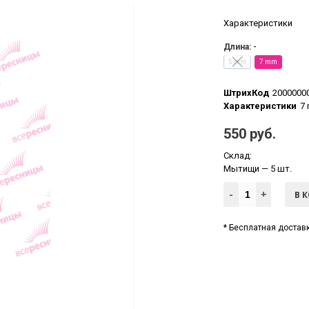
Характеристики
Длина: -
5 mm
7 mm
ШтрихКод
2000000
Характеристики
7
550 руб.
Склад:
Мытищи
— 5 шт.
-
+
В 
* Бесплатная доставк