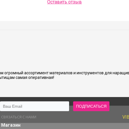
Оставить отзыв
Людмила Шашок
нь аккуратно и хорошо сделано.
м огромный ассортимент материалов и инструментов для наращив
ытищам самая оперативная!
СВЯЗАТЬСЯ С НАМИ
VI
Магазин