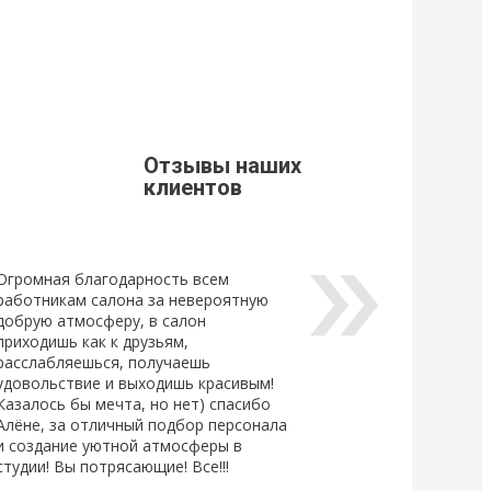
9
21 Марта 2019
щивания ресниц
Стоимость доставки из г. Мытищи.
Уважаемые клиенты, просим Вас
ознакомится с расценками доставки
щивания ресниц
по г. Мытищи.
новый
ный клей для
Отзывы наших
Lovely, который...
клиентов
Огромная благодарность всем
работникам салона за невероятную
добрую атмосферу, в салон
приходишь как к друзьям,
расслабляешься, получаешь
удовольствие и выходишь красивым!
Казалось бы мечта, но нет) спасибо
Алёне, за отличный подбор персонала
и создание уютной атмосферы в
студии! Вы потрясающие! Все!!!