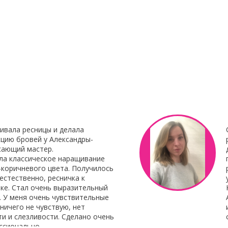
23 Декабря 2021
8 Октября 201
нирования
С наступающим Новым годом
Клей для нара
Botox My
"Focus"
Клей для нара
«Focus»
– это 
 Итальянского
профессиональ
наращивания от 
ивала ресницы и делала
цию бровей у Александры-
сающий мастер.
ла классическое наращивание
-коричневого цвета. Получилось
естественно, ресничка к
ке. Стал очень выразительный
. У меня очень чувствительные
 ничего не чувствую, нет
и и слезливости. Сделано очень
ссионально.