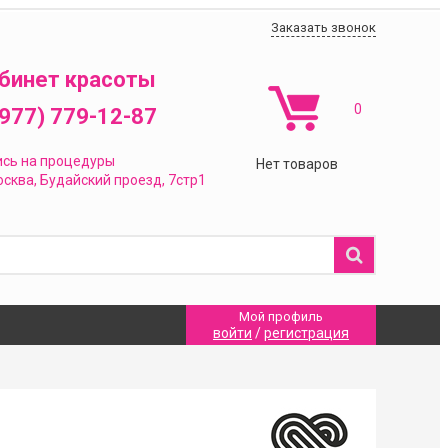
Заказать звонок
бинет красоты
0
(977) 779-12-87
ись на процедуры
Нет товаров
сква,
Будайский проезд, 7стр1
Мой профиль
войти
/
регистрация