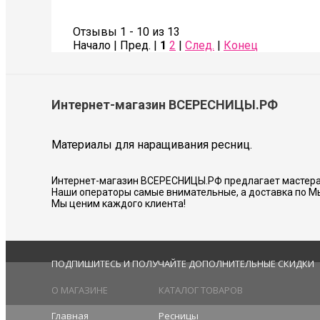
Также сделала коррекцию бровей- оче
Советую всем!
Отзывы 1 - 10 из 13
Начало | Пред. |
1
2
|
След.
|
Конец
Соколова Галина
Интернет-магазин ВСЕРЕСНИЦЫ.РФ
Материалы для наращивания ресниц.
Интернет-магазин ВСЕРЕСНИЦЫ.РФ предлагает мастера
Наши операторы самые внимательные, а доставка по М
Мы ценим каждого клиента!
ПОДПИШИТЕСЬ И ПОЛУЧАЙТЕ ДОПОЛНИТЕЛЬНЫЕ СКИДКИ
О МАГАЗИНЕ
КАТАЛОГ ТОВАРОВ
Главная
Ресницы