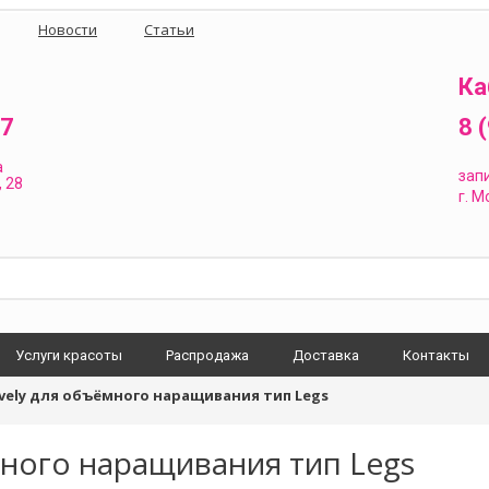
Новости
Статьи
Ка
87
8 
а
зап
 28
г.
Мо
Услуги красоты
Распродажа
Доставка
Контакты
vely для объёмного наращивания тип Legs
много наращивания тип Legs