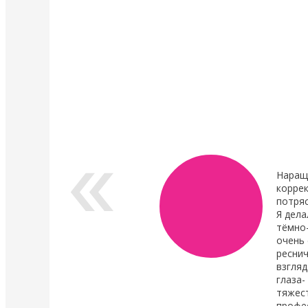
4 Мая 2022
4 Мая 2022
У нас появились валики и патчи Кати
Уход в составе лами
Виноградовой
ресниц "Vitamin Lash 
Lamination" 15 мл
Силиконовые валики многоразового
использования для процедуры
Преимущества нового
ламинирования ресниц,
восстановления.
анатомичные.
В линейке...
Показать все новости
Наращ
коррек
потря
Я дела
тёмно
очень 
реснич
взгляд
глаза-
тяжест
профе