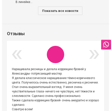
В линейке...
Показать все новости
Отзывы
Наращивала ресницы и делала коррекцию бровей у
Огромна
Александры- потрясающий мастер.
невероя
Я делала классическое наращивание тёмно-коричневого
друзьям
цвета. Получилось очень естественно, ресничка к ресничке.
выходиш
Стал очень выразительный взгляд. У меня очень
Алёне, 
чувствительные глаза- ничего не чувствую, нет тяжести и
атмосфе
слезливости. Сделано очень профессионально.
Людмил
Также сделала коррекцию бровей- очень аккуратно и хорошо
сделано.
Советую всем!