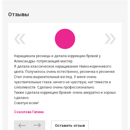
Отзывы
Наращивала ресницы и делала коррекцию бровей у
Огромна
Александры- потрясающий мастер.
невероя
Я делала классическое наращивание тёмно-коричневого
друзьям
цвета. Получилось очень естественно, ресничка к ресничке.
выходиш
Стал очень выразительный взгляд. У меня очень
Алёне, 
чувствительные глаза- ничего не чувствую, нет тяжести и
атмосфе
слезливости. Сделано очень профессионально.
Людмил
Также сделала коррекцию бровей- очень аккуратно и хорошо
сделано.
Советую всем!
Соколова Галина
Оставить отзыв