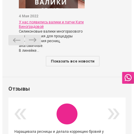
4 Мая 2022
У нас появились валики и патчи Кати
Виноградовой
Силиконовые валики многоразового
использования для процедуры
ламинирования ресниц,
анатомичные.
В линейке...
Показать все новости
Отзывы
Наращивала ресницы и делала коррекцию бровей у
Огромна