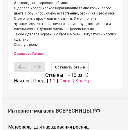
Александры- потрясающий мастер.
невероя
Я делала классическое наращивание тёмно-коричневого
друзьям
цвета. Получилось очень естественно, ресничка к ресничке.
выходиш
Стал очень выразительный взгляд. У меня очень
Алёне, 
чувствительные глаза- ничего не чувствую, нет тяжести и
атмосфе
слезливости. Сделано очень профессионально.
Людмил
Также сделала коррекцию бровей- очень аккуратно и хорошо
сделано.
Советую всем!
Соколова Галина
Оставить отзыв
Отзывы 1 - 10 из 13
Начало | Пред. |
1
2
|
След.
|
Конец
Интернет-магазин ВСЕРЕСНИЦЫ.РФ
Материалы для наращивания ресниц.