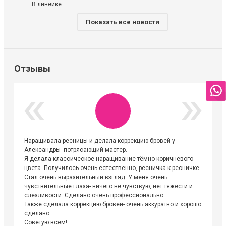
В линейке...
Показать все новости
Отзывы
Наращивала ресницы и делала коррекцию бровей у
Огромна
Александры- потрясающий мастер.
невероя
Я делала классическое наращивание тёмно-коричневого
друзьям
цвета. Получилось очень естественно, ресничка к ресничке.
выходиш
Стал очень выразительный взгляд. У меня очень
Алёне, 
чувствительные глаза- ничего не чувствую, нет тяжести и
атмосфе
слезливости. Сделано очень профессионально.
Людмил
Также сделала коррекцию бровей- очень аккуратно и хорошо
сделано.
Советую всем!