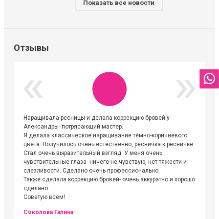
Показать все новости
Отзывы
Наращивала ресницы и делала коррекцию бровей у
Огромна
Александры- потрясающий мастер.
невероя
Я делала классическое наращивание тёмно-коричневого
друзьям
цвета. Получилось очень естественно, ресничка к ресничке.
выходиш
Стал очень выразительный взгляд. У меня очень
Алёне, 
чувствительные глаза- ничего не чувствую, нет тяжести и
атмосфе
слезливости. Сделано очень профессионально.
Людмил
Также сделала коррекцию бровей- очень аккуратно и хорошо
сделано.
Советую всем!
Соколова Галина