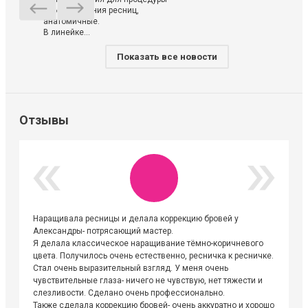
ламинирования ресниц,
анатомичные.
В линейке...
Показать все новости
Отзывы
Наращивала ресницы и делала коррекцию бровей у
Огромна
Александры- потрясающий мастер.
невероя
Я делала классическое наращивание тёмно-коричневого
друзьям
цвета. Получилось очень естественно, ресничка к ресничке.
выходиш
Стал очень выразительный взгляд. У меня очень
Алёне, 
чувствительные глаза- ничего не чувствую, нет тяжести и
атмосфе
слезливости. Сделано очень профессионально.
Людмил
Также сделала коррекцию бровей- очень аккуратно и хорошо