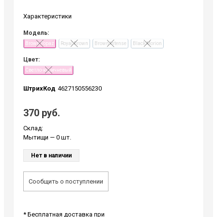
Характеристики
Модель:
Brown Topaz
Royal Brown
Brown Intense
Black Morion
Цвет:
Светло-коричневый
ШтрихКод
4627150556230
370 руб.
Склад:
Мытищи
— 0 шт.
Нет в наличии
Сообщить о поступлении
* Бесплатная доставка при