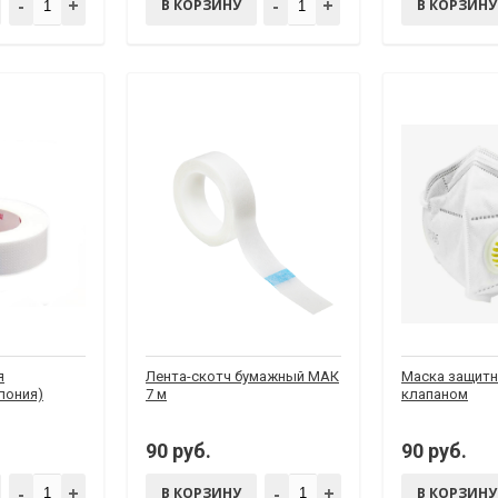
-
+
-
+
В КОРЗИНУ
В КОРЗИНУ
я
Лента-скотч бумажный МАК
Маска защитн
пония)
7 м
клапаном
90 руб.
90 руб.
-
+
-
+
В КОРЗИНУ
В КОРЗИНУ