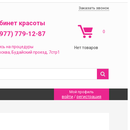
Заказать звонок
бинет красоты
0
(977) 779-12-87
ись на процедуры
Нет товаров
сква,
Будайский проезд, 7стр1
Мой профиль
войти
/
регистрация