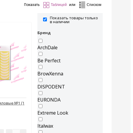
Показать
или
Показать товары только
в наличии
Бренд
ArchDale
Be Perfect
BrowXenna
DISPODENT
EURONDA
иловые №1 (1
Extreme Look
Italwax