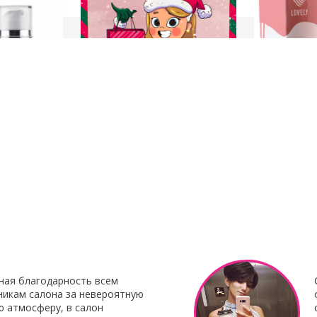
23 Декабря 2021
8 Октября 201
нирования
С наступающим Новым годом
Клей для нара
Botox My
"Focus"
Клей для нара
«Focus»
– это 
 Итальянского
профессиональ
наращивания от 
ная благодарность всем
никам салона за невероятную
ю атмосферу, в салон