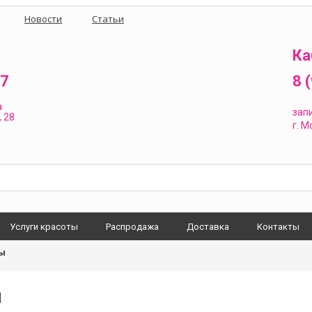
Новости
Статьи
Ка
87
8 
а
зап
 28
г.
Мо
Услуги красоты
Распродажа
Доставка
Контакты
ы
ы