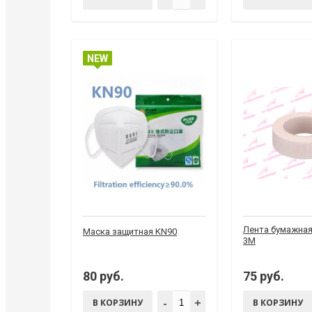
NEW
ХИТ
Лента бумажная
Маска защитная KN90
3M
80 руб.
75 руб.
-
+
В КОРЗИНУ
В КОРЗИНУ