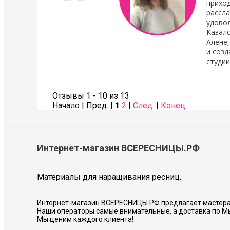
ассическое наращивание
приход
невого цвета. Получилось
рассл
твенно, ресничка к
удово
тал очень выразительный
Казало
еня очень чувствительные
Алёне,
о не чувствую, нет
и соз
лезливости. Сделано очень
студии
льно.
Людмила Шашок
куратно и хорошо сделано.
Отзывы 1 - 10 из 13
Начало | Пред. |
1
2
|
След.
|
Конец
Интернет-магазин ВСЕРЕСНИЦЫ.РФ
Материалы для наращивания ресниц.
Интернет-магазин ВСЕРЕСНИЦЫ.РФ предлагает мастера
Наши операторы самые внимательные, а доставка по М
Мы ценим каждого клиента!