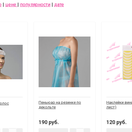
ю
|
цене
|
популярности
|
дате
Пеньюар на резинке по
Наклейки вин
волос
декольте
лист)
190 руб.
120 руб.