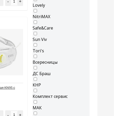
-
+
Lovely
NitriMAX
Safe&Care
Sun Viv
Tori's
Всересницы
ДС Браш
КНР
ая KN95 с
Комплект сервис
МАК
-
+