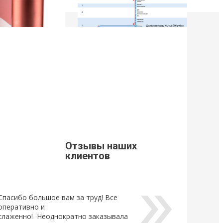
9
21 Марта 2019
щивания ресниц
Стоимость доставки из г. Мытищи.
Уважаемые клиенты, просим Вас
ознакомится с расценками доставки
щивания ресниц
по г. Мытищи.
новый
ный клей для
Отзывы наших
Lovely, который...
клиентов
Спасибо большое вам за труд! Все
оперативно и
слаженно! Неоднократно заказывала