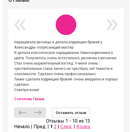
Наращивала ресницы и делала коррекцию бровей у
Огромна
Александры- потрясающий мастер.
невероя
Я делала классическое наращивание тёмно-коричневого
друзьям
цвета. Получилось очень естественно, ресничка к ресничке.
выходиш
Стал очень выразительный взгляд. У меня очень
Алёне, 
чувствительные глаза- ничего не чувствую, нет тяжести и
атмосфе
слезливости. Сделано очень профессионально.
Людмил
Также сделала коррекцию бровей- очень аккуратно и хорошо
сделано.
Советую всем!
Соколова Галина
Оставить отзыв
Отзывы 1 - 10 из 13
Начало | Пред. |
1
2
|
След.
|
Конец