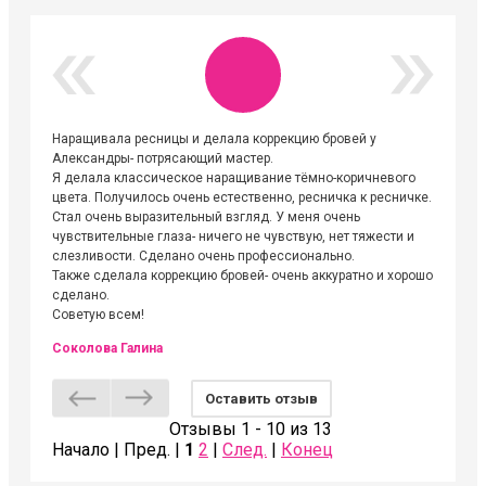
Наращивала ресницы и делала коррекцию бровей у
Огромна
Александры- потрясающий мастер.
невероя
Я делала классическое наращивание тёмно-коричневого
друзьям
цвета. Получилось очень естественно, ресничка к ресничке.
выходиш
Стал очень выразительный взгляд. У меня очень
Алёне, 
чувствительные глаза- ничего не чувствую, нет тяжести и
атмосфе
слезливости. Сделано очень профессионально.
Людмил
Также сделала коррекцию бровей- очень аккуратно и хорошо
сделано.
Советую всем!
Соколова Галина
Оставить отзыв
Отзывы 1 - 10 из 13
Начало | Пред. |
1
2
|
След.
|
Конец