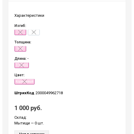
Характеристики
Изгиб:
C
CC
Толщина:
0.07
Длина: -
7-13 mm
Цвет:
Коричневый
ШтрихКод
2000049962718
1 000 руб.
Склад:
Мытищи
— 0 шт.