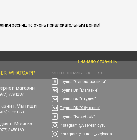
ания ресниц по очень привлекательным ценам!
В начало страницы
BER, WHATSAPP
МЫ В СОЦИАЛЬНЫХ СЕТЯХ
Группа "Одноклассники"
тернет-магазин
Группа ВК "Магазин"
(977) 7791287
Группа ВК "Студия"
газин г.Мытищи
Группа ВК "Обучение"
(916) 3705060
Группа "FaceBook"
удия г. Москва
Instagram @vseresnicy.ru
(977) 3458160
Instagram @studia_vzglyada