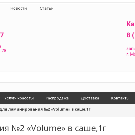
Новости
Статьи
Ка
87
8 
а
зап
 28
г.
Мо
Услуги красоты
Распродажа
Доставка
Контакты
для ламинирования №2 «Volume» в саше,1г
ия №2 «Volume» в саше,1г