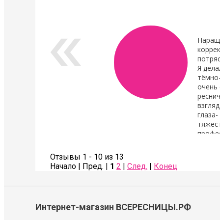
Показать все новости
Наращ
коррек
потря
Я дела
тёмно
очень 
реснич
взгляд
глаза-
тяжест
профе
Также сделала коррекцию бровей- оче
Советую всем!
Отзывы 1 - 10 из 13
Начало | Пред. |
1
2
|
След.
|
Конец
Соколова Галина
Интернет-магазин ВСЕРЕСНИЦЫ.РФ