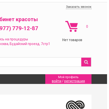
Заказать звонок
бинет красоты
0
(977) 779-12-87
ись на процедуры
Нет товаров
сква,
Будайский проезд, 7стр1
Мой профиль
войти
/
регистрация