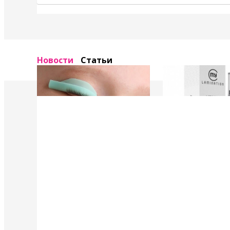
Новости
Статьи
4 Мая 2022
4 Мая 2022
У нас появились валики и патчи Кати
Уход в составе лами
Виноградовой
ресниц "Vitamin Lash 
Lamination" 15 мл
Силиконовые валики многоразового
использования для процедуры
Преимущества нового
ламинирования ресниц,
восстановления.
анатомичные.
В линейке...