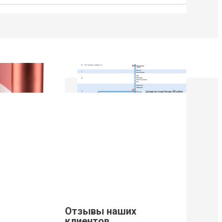
9
21 Марта 2019
щивания ресниц
Стоимость доставки из г. Мытищи.
Уважаемые клиенты, просим Вас
ознакомится с расценками доставки
щивания ресниц
по г. Мытищи.
новый
ный клей для
Отзывы наших
Lovely, который...
клиентов