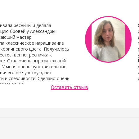
ивала ресницы и делала
цию бровей у Александры-
сающий мастер.
ла классическое наращивание
-коричневого цвета. Получилось
естественно, ресничка к
ке. Стал очень выразительный
. У меня очень чувствительные
 ничего не чувствую, нет
и и слезливости. Сделано очень
ссионально.
Оставить отзыв
Людмила Шашок
нь аккуратно и хорошо сделано.