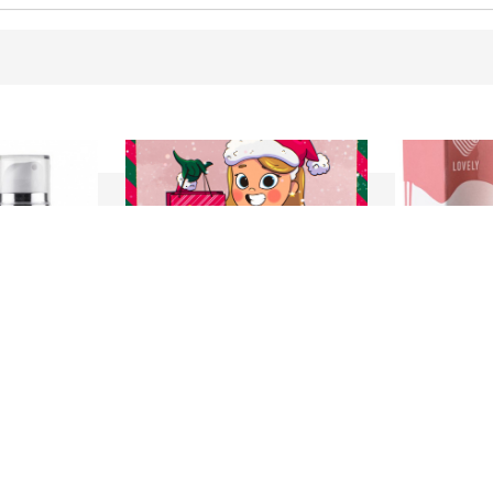
23 Декабря 2021
8 Октября 201
нирования
С наступающим Новым годом
Клей для нара
Botox My
"Focus"
Клей для нара
«Focus»
– это 
 Итальянского
профессиональ
наращивания от 