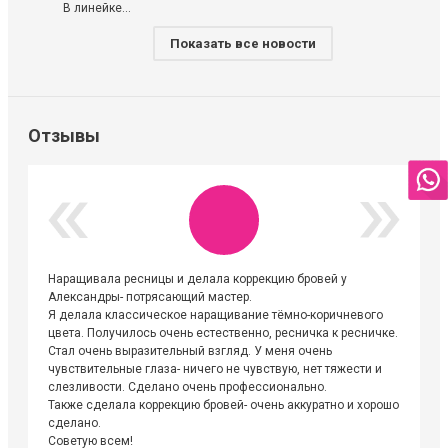
В линейке...
Показать все новости
Отзывы
Наращивала ресницы и делала коррекцию бровей у
Огромна
Александры- потрясающий мастер.
невероя
Я делала классическое наращивание тёмно-коричневого
друзьям
цвета. Получилось очень естественно, ресничка к ресничке.
выходиш
Стал очень выразительный взгляд. У меня очень
Алёне, 
чувствительные глаза- ничего не чувствую, нет тяжести и
атмосфе
слезливости. Сделано очень профессионально.
Людмил
Также сделала коррекцию бровей- очень аккуратно и хорошо
сделано.
Советую всем!