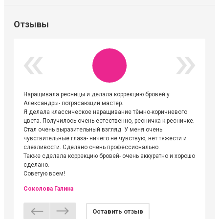
Отзывы
Наращивала ресницы и делала коррекцию бровей у
Огромна
Александры- потрясающий мастер.
невероя
Я делала классическое наращивание тёмно-коричневого
друзьям
цвета. Получилось очень естественно, ресничка к ресничке.
выходиш
Стал очень выразительный взгляд. У меня очень
Алёне, 
чувствительные глаза- ничего не чувствую, нет тяжести и
атмосфе
слезливости. Сделано очень профессионально.
Людмил
Также сделала коррекцию бровей- очень аккуратно и хорошо
сделано.
Советую всем!
Соколова Галина
Оставить отзыв