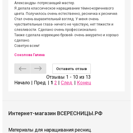
Александры- потрясающий мастер.
невероя
Я делала классическое наращивание тёмно-коричневого
друзьям
цвета. Получилось очень естественно, ресничка к ресничке.
выходиш
Стал очень выразительный взгляд. У меня очень
Алёне, 
чувствительные глаза- ничего не чувствую, нет тяжести и
атмосфе
слезливости. Сделано очень профессионально.
Людмил
Также сделала коррекцию бровей- очень аккуратно и хорошо
сделано.
Советую всем!
Соколова Галина
Оставить отзыв
Отзывы 1 - 10 из 13
Начало | Пред. |
1
2
|
След.
|
Конец
Интернет-магазин ВСЕРЕСНИЦЫ.РФ
Материалы для наращивания ресниц.