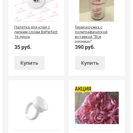
Палетка для клея с
Термокружка с
липким слоем BePerfect
полиграфической
16 лунок
вставкой "Все
ресницы"
35 руб.
390 руб.
Купить
Купить
АКЦИЯ