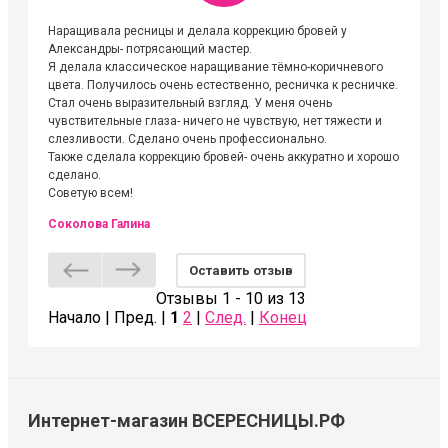
Наращивала ресницы и делала коррекцию бровей у
Огромна
Александры- потрясающий мастер.
невероя
Я делала классическое наращивание тёмно-коричневого
друзьям
цвета. Получилось очень естественно, ресничка к ресничке.
выходиш
Стал очень выразительный взгляд. У меня очень
Алёне, 
чувствительные глаза- ничего не чувствую, нет тяжести и
атмосфе
слезливости. Сделано очень профессионально.
Людмил
Также сделала коррекцию бровей- очень аккуратно и хорошо
сделано.
Советую всем!
Соколова Галина
Оставить отзыв
Отзывы 1 - 10 из 13
Начало | Пред. |
1
2
|
След.
|
Конец
Интернет-магазин ВСЕРЕСНИЦЫ.РФ