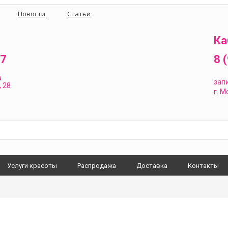
Новости
Статьи
Ка
87
8 
а
зап
 28
г.
Мо
Услуги красоты
Распродажа
Доставка
Контакты