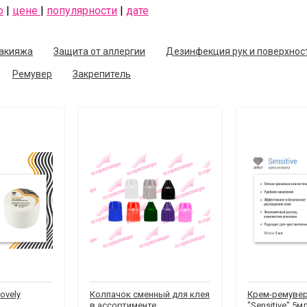
ю
|
цене
|
популярности
|
дате
макияжа
Защита от аллергии
Дезинфекция рук и поверхнос
Ремувер
Закрепитель
ovely
Колпачок сменный для клея
Крем-ремувер
в ассортименте
"Sensitive" 5м