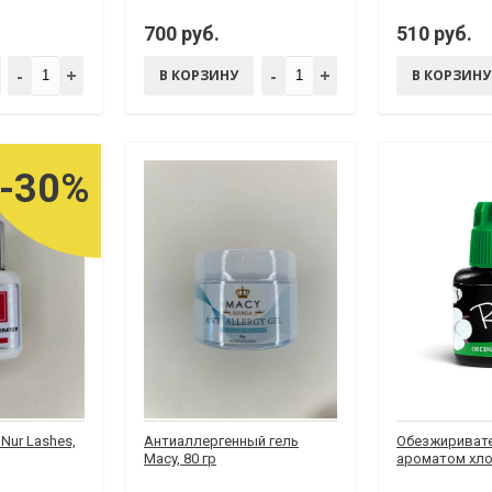
700 руб.
510 руб.
-
+
-
+
В КОРЗИНУ
В КОРЗИНУ
-30%
Nur Lashes,
Антиаллергенный гель
Обезжиривател
Macy, 80 гр
ароматом хло