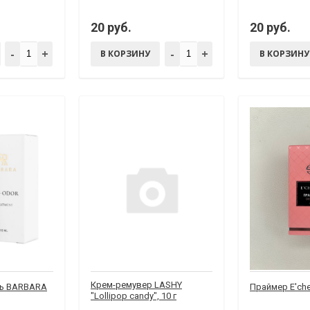
20 руб.
20 руб.
-
+
-
+
В КОРЗИНУ
В КОРЗИНУ
Крем-ремувер LASHY
ь BARBARA
Праймер E'che
"Lollipop candy", 10 г