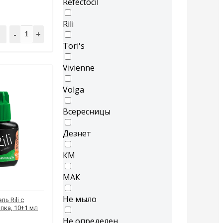
Refectocil
Rili
-
+
Tori's
Vivienne
Volga
Всересницы
Дезнет
КМ
МАК
Не мыло
ь Rili с
пка, 10+1 мл
Не определен