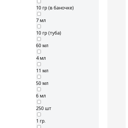
10 гр (в баночке)
7 мл
10 гр (туба)
60 мл
4 мл
11 мл
50 мл
6 мл
250 шт
1 гр.