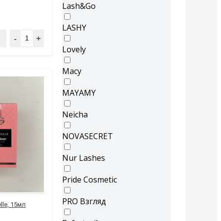
Lash&Go
LASHY
-
+
Lovely
Macy
MAYAMY
Neicha
NOVASECRET
Nur Lashes
Pride Cosmetic
PRO Взгляд
lle, 15мл