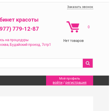
Заказать звонок
бинет красоты
0
(977) 779-12-87
ись на процедуры
Нет товаров
сква,
Будайский проезд, 7стр1
Мой профиль
войти
/
регистрация