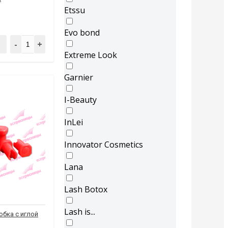
Etssu
Evo bond
-
+
Extreme Look
Garnier
I-Beauty
InLei
Innovator Cosmetics
Lana
Lash Botox
Lash is...
обка с иглой