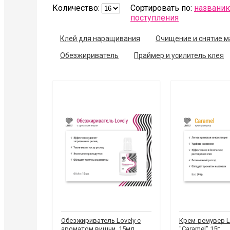
Количество:
Сортировать по:
названи
поступления
Клей для наращивания
Очищение и снятие 
Обезжириватель
Праймер и усилитель клея
Обезжириватель Lovely с
Крем-ремувер L
ароматом вишни, 15мл
"Caramel" 15г