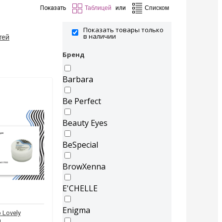
Показать
или
Показать товары только
в наличии
тей
Бренд
Barbara
Be Perfect
Beauty Eyes
BeSpecial
BrowXenna
E'CHELLE
Enigma
 Lovely
л