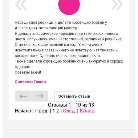
Наращивала ресницы и делала коррекцию бровей у
Огромна
Александры- потрясающий мастер.
невероя
Я делала классическое наращивание тёмно-коричневого
друзьям
цвета. Получилось очень естественно, ресничка к ресничке.
выходиш
Стал очень выразительный взгляд. У меня очень
Алёне, 
чувствительные глаза- ничего не чувствую, нет тяжести и
атмосфе
слезливости. Сделано очень профессионально.
Людмил
Также сделала коррекцию бровей- очень аккуратно и хорошо
сделано.
Советую всем!
Соколова Галина
Оставить отзыв
Отзывы 1 - 10 из 13
Начало | Пред. |
1
2
|
След.
|
Конец