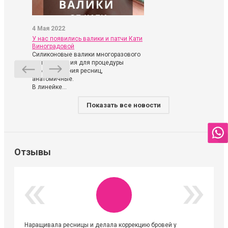
4 Мая 2022
У нас появились валики и патчи Кати
Виноградовой
Силиконовые валики многоразового
использования для процедуры
ламинирования ресниц,
анатомичные.
В линейке...
Показать все новости
Отзывы
Наращивала ресницы и делала коррекцию бровей у
Огромна