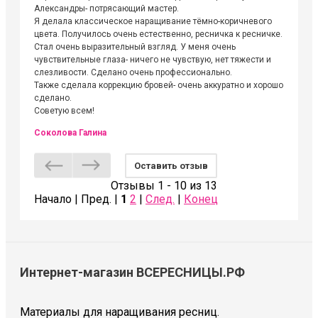
Александры- потрясающий мастер.
невероя
Я делала классическое наращивание тёмно-коричневого
друзьям
цвета. Получилось очень естественно, ресничка к ресничке.
выходиш
Стал очень выразительный взгляд. У меня очень
Алёне, 
чувствительные глаза- ничего не чувствую, нет тяжести и
атмосфе
слезливости. Сделано очень профессионально.
Людмил
Также сделала коррекцию бровей- очень аккуратно и хорошо
сделано.
Советую всем!
Соколова Галина
Оставить отзыв
Отзывы 1 - 10 из 13
Начало | Пред. |
1
2
|
След.
|
Конец
Интернет-магазин ВСЕРЕСНИЦЫ.РФ
Материалы для наращивания ресниц.