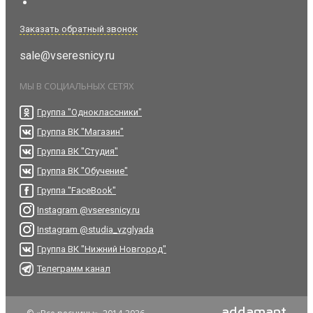
Заказать обратный звонок
sale@vseresnicy.ru
МЫ В СОЦИАЛЬНЫХ СЕТЯХ
Группа "Одноклассники"
Группа ВК "Магазин"
Группа ВК "Студия"
Группа ВК "Обучение"
Группа "FaceBook"
Instagram @vseresnicy.ru
Instagram @studia_vzglyada
Группа ВК "Нижний Новгород"
Телеграмм канал
addamant