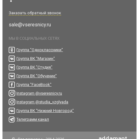
Заказать обратный звонок
sale@vseresnicy.ru
МЫ В СОЦИАЛЬНЫХ СЕТЯХ
Группа "Одноклассники"
Группа ВК "Магазин"
Группа ВК "Студия"
Группа ВК "Обучение"
Группа "FaceBook"
Instagram @vseresnicy.ru
Instagram @studia_vzglyada
Группа ВК "Нижний Новгород"
Телеграмм канал
addamant