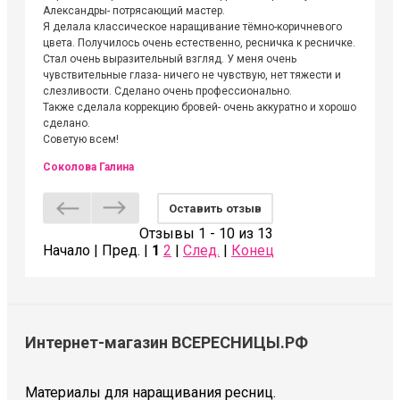
Александры- потрясающий мастер.
невероя
Я делала классическое наращивание тёмно-коричневого
друзьям
цвета. Получилось очень естественно, ресничка к ресничке.
выходиш
Стал очень выразительный взгляд. У меня очень
Алёне, 
чувствительные глаза- ничего не чувствую, нет тяжести и
атмосфе
слезливости. Сделано очень профессионально.
Людмил
Также сделала коррекцию бровей- очень аккуратно и хорошо
сделано.
Советую всем!
Соколова Галина
Оставить отзыв
Отзывы 1 - 10 из 13
Начало | Пред. |
1
2
|
След.
|
Конец
Интернет-магазин ВСЕРЕСНИЦЫ.РФ
Материалы для наращивания ресниц.