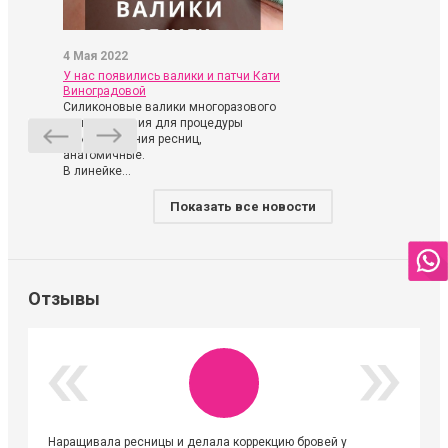
4 Мая 2022
У нас появились валики и патчи Кати
Виноградовой
Силиконовые валики многоразового
использования для процедуры
ламинирования ресниц,
анатомичные.
В линейке...
Показать все новости
Отзывы
Наращивала ресницы и делала коррекцию бровей у
Огромна