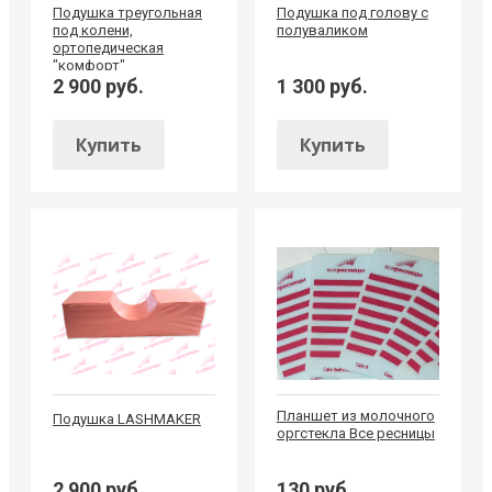
Подушка треугольная
Подушка под голову с
под колени,
полуваликом
ортопедическая
"комфорт"
2 900 руб.
1 300 руб.
Купить
Купить
Планшет из молочного
Подушка LASHMAKER
оргстекла Все ресницы
2 900 руб.
130 руб.