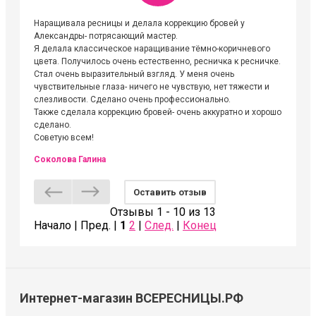
Наращивала ресницы и делала коррекцию бровей у
Огромна
Александры- потрясающий мастер.
невероя
Я делала классическое наращивание тёмно-коричневого
друзьям
цвета. Получилось очень естественно, ресничка к ресничке.
выходиш
Стал очень выразительный взгляд. У меня очень
Алёне, 
чувствительные глаза- ничего не чувствую, нет тяжести и
атмосфе
слезливости. Сделано очень профессионально.
Людмил
Также сделала коррекцию бровей- очень аккуратно и хорошо
сделано.
Советую всем!
Соколова Галина
Оставить отзыв
Отзывы 1 - 10 из 13
Начало | Пред. |
1
2
|
След.
|
Конец
Интернет-магазин ВСЕРЕСНИЦЫ.РФ