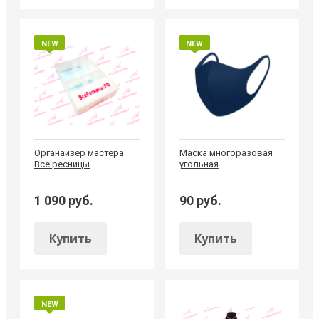
NEW
NEW
ХИТ
Органайзер мастера
Маска многоразовая
Все ресницы
угольная
1 090 руб.
90 руб.
Купить
Купить
NEW