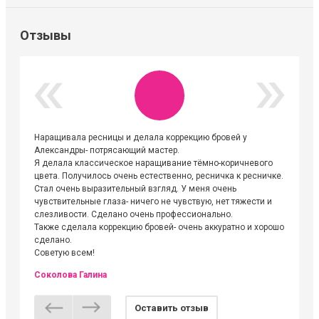
Отзывы
Наращивала ресницы и делала коррекцию бровей у
Огромна
Александры- потрясающий мастер.
невероя
Я делала классическое наращивание тёмно-коричневого
друзьям
цвета. Получилось очень естественно, ресничка к ресничке.
выходиш
Стал очень выразительный взгляд. У меня очень
Алёне, 
чувствительные глаза- ничего не чувствую, нет тяжести и
атмосфе
слезливости. Сделано очень профессионально.
Людмил
Также сделала коррекцию бровей- очень аккуратно и хорошо
сделано.
Советую всем!
Соколова Галина
Оставить отзыв