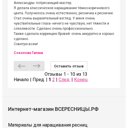
Александры- потрясающий мастер.
невероя
Я делала классическое наращивание тёмно-коричневого
друзьям
цвета. Получилось очень естественно, ресничка к ресничке.
выходиш
Стал очень выразительный взгляд. У меня очень
Алёне, 
чувствительные глаза- ничего не чувствую, нет тяжести и
атмосфе
слезливости. Сделано очень профессионально.
Людмил
Также сделала коррекцию бровей- очень аккуратно и хорошо
сделано.
Советую всем!
Соколова Галина
Оставить отзыв
Отзывы 1 - 10 из 13
Начало | Пред. |
1
2
|
След.
|
Конец
Интернет-магазин ВСЕРЕСНИЦЫ.РФ
Материалы для наращивания ресниц.