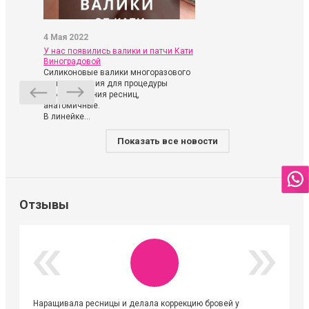
4 Мая 2022
У нас появились валики и патчи Кати
Виноградовой
Силиконовые валики многоразового
использования для процедуры
ламинирования ресниц,
анатомичные.
В линейке...
Показать все новости
Отзывы
Наращивала ресницы и делала коррекцию бровей у
Огромна