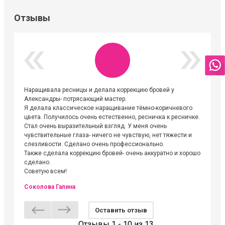
Отзывы
Наращивала ресницы и делала коррекцию бровей у
Огромна
Александры- потрясающий мастер.
невероя
Я делала классическое наращивание тёмно-коричневого
друзьям
цвета. Получилось очень естественно, ресничка к ресничке.
выходиш
Стал очень выразительный взгляд. У меня очень
Алёне, 
чувствительные глаза- ничего не чувствую, нет тяжести и
атмосфе
слезливости. Сделано очень профессионально.
Людмил
Также сделала коррекцию бровей- очень аккуратно и хорошо
сделано.
Советую всем!
Соколова Галина
Оставить отзыв
Отзывы 1 - 10 из 13