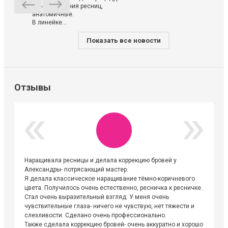
ламинирования ресниц,
анатомичные.
В линейке...
Показать все новости
Отзывы
Наращивала ресницы и делала коррекцию бровей у
Огромна
Александры- потрясающий мастер.
невероя
Я делала классическое наращивание тёмно-коричневого
друзьям
цвета. Получилось очень естественно, ресничка к ресничке.
выходиш
Стал очень выразительный взгляд. У меня очень
Алёне, 
чувствительные глаза- ничего не чувствую, нет тяжести и
атмосфе
слезливости. Сделано очень профессионально.
Людмил
Также сделала коррекцию бровей- очень аккуратно и хорошо