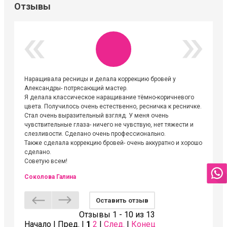
Отзывы
Наращивала ресницы и делала коррекцию бровей у
Огромна
Александры- потрясающий мастер.
невероя
Я делала классическое наращивание тёмно-коричневого
друзьям
цвета. Получилось очень естественно, ресничка к ресничке.
выходиш
Стал очень выразительный взгляд. У меня очень
Алёне, 
чувствительные глаза- ничего не чувствую, нет тяжести и
атмосфе
слезливости. Сделано очень профессионально.
Людмил
Также сделала коррекцию бровей- очень аккуратно и хорошо
сделано.
Советую всем!
Соколова Галина
Оставить отзыв
Отзывы 1 - 10 из 13
Начало | Пред. |
1
2
|
След.
|
Конец